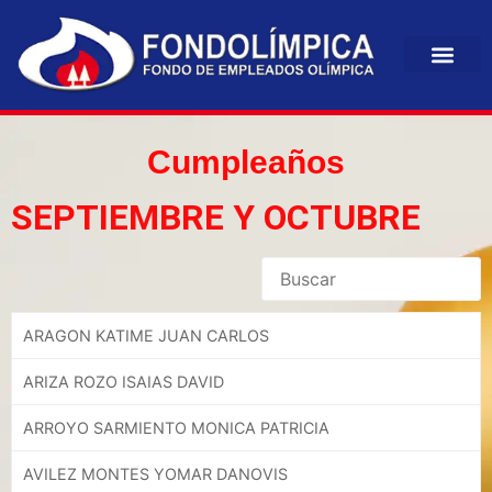
Cumpleaños
SEPTIEMBRE Y OCTUBRE
ARAGON KATIME JUAN CARLOS
ARIZA ROZO ISAIAS DAVID
ARROYO SARMIENTO MONICA PATRICIA
AVILEZ MONTES YOMAR DANOVIS