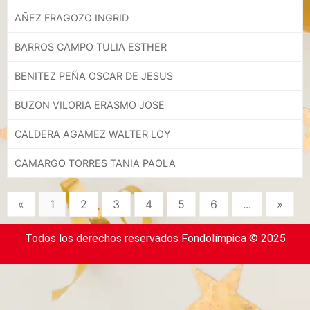
AÑEZ FRAGOZO INGRID
BARROS CAMPO TULIA ESTHER
BENITEZ PEÑA OSCAR DE JESUS
BUZON VILORIA ERASMO JOSE
CALDERA AGAMEZ WALTER LOY
CAMARGO TORRES TANIA PAOLA
«
1
2
3
4
5
6
...
»
Todos los derechos reservados Fondolímpica © 2025